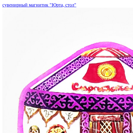
сувенирный магнитик "Юрта, стол"